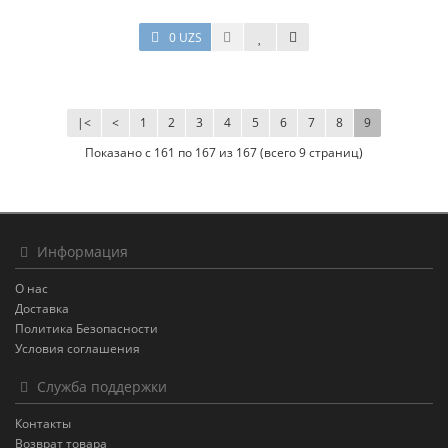
0 UZS
|<
<
1
2
3
4
5
6
7
8
9
Показано с 161 по 167 из 167 (всего 9 страниц)
Информация
О нас
Доставка
Политика Безопасности
Условия соглашения
Служба поддержки
Контакты
Возврат товара