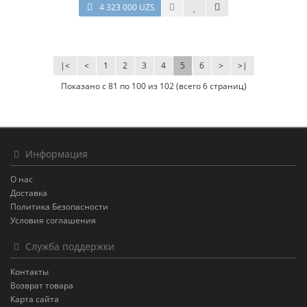
4 323 000 UZS
|<
<
1
2
3
4
5
6
>
>|
Показано с 81 по 100 из 102 (всего 6 страниц)
Информация
О нас
Доставка
Политика Безопасности
Условия соглашения
Служба поддержки
Контакты
Возврат товара
Карта сайта