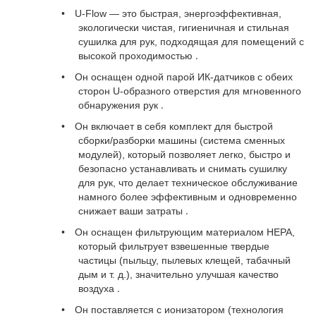
•
U-Flow — это быстрая, энергоэффективная,
экологически чистая, гигиеничная и стильная
сушилка для рук, подходящая для помещений с
.
высокой проходимостью
•
Он оснащен одной парой ИК-датчиков с обеих
сторон U-образного отверстия для мгновенного
.
обнаружения рук
•
Он включает в себя комплект для быстрой
сборки/разборки машины (система сменных
модулей), который позволяет легко, быстро и
безопасно устанавливать и снимать сушилку
для рук, что делает техническое обслуживание
намного более эффективным и одновременно
.
снижает ваши затраты
•
Он оснащен фильтрующим материалом HEPA,
который фильтрует взвешенные твердые
частицы (пыльцу, пылевых клещей, табачный
дым и т. д.), значительно улучшая качество
.
воздуха
•
Он поставляется с ионизатором (технология